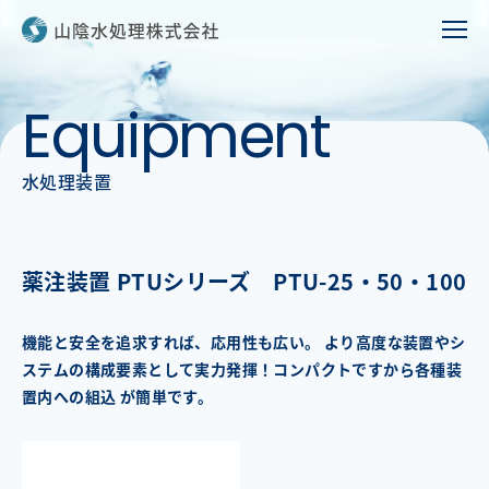
E
q
u
i
p
m
e
n
t
水処理装置
薬注装置 PTUシリーズ PTU-25・50・100
機能と安全を追求すれば、応用性も広い。 より高度な装置やシ
ステムの構成要素として実力発揮！コンパクトですから各種装
置内への組込 が簡単です。