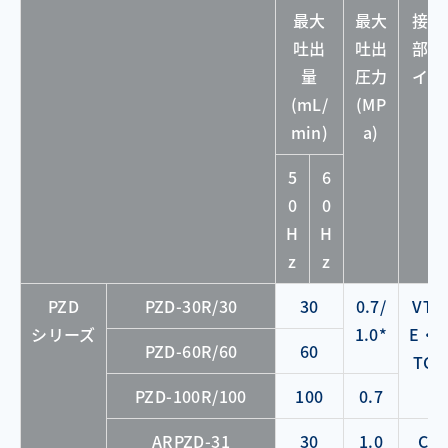
最大
最大
接続
吐出
吐出
部タ
量
圧力
イプ
(mL/
(MP
min)
a)
5
6
0
0
H
H
z
z
PZD
PZD-30R/30
30
0.7/
VTC
シリーズ
1.0*
E・V
PZD-60R/60
60
TCF
PZD-100R/100
100
0.7
ARPZD-31
30
1.0
CL