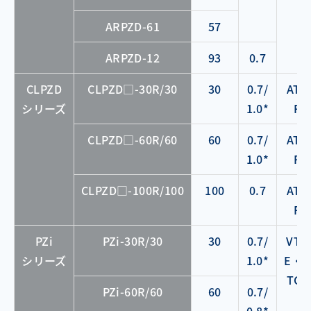
ARPZD-61
57
ARPZD-12
93
0.7
CLPZD
CLPZD□-30R/30
30
0.7/
ATC
シリーズ
1.0*
F
CLPZD□-60R/60
60
0.7/
ATC
1.0*
F
CLPZD□-100R/100
100
0.7
ATC
F
PZi
PZi-30R/30
30
0.7/
VTC
シリーズ
1.0*
E・V
TCF
PZi-60R/60
60
0.7/