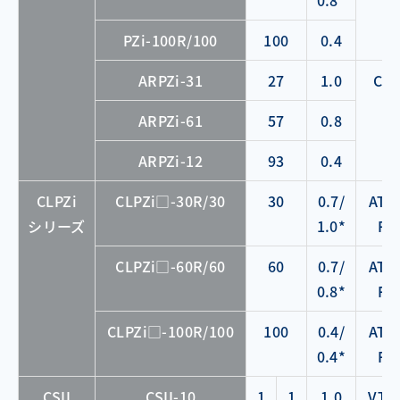
0.8*
PZi-100R/100
100
0.4
ARPZi-31
27
1.0
CL
ARPZi-61
57
0.8
ARPZi-12
93
0.4
CLPZi
CLPZi□-30R/30
30
0.7/
ATC
シリーズ
1.0*
F
CLPZi□-60R/60
60
0.7/
ATC
0.8*
F
CLPZi□-100R/100
100
0.4/
ATC
0.4*
F
CSII
CSII-10
1
1
1.0
VTC