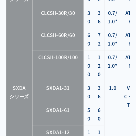
CLCSII-30R/30
3
3
0.7/
ATC
0
6
1.0*
F
CLCSII-60R/60
6
7
0.7/
ATC
0
2
1.0*
F
CLCSII-100R/100
1
1
0.7/
ATC
0
2
1.0*
F
0
0
SXDA
SXDA1-31
3
3
1.0
VE
シリーズ
0
6
C・V
TC
SXDA1-61
5
6
0
0
SXDA1-12
1
1