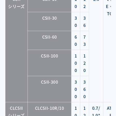
シリーズ
0
2
E・V
TCF
CSII-30
3
3
0
6
CSII-60
6
7
0
3
CSII-100
1
1
0
2
0
0
CSII-300
3
3
0
6
0
0
CLCSII
CLCSII-10R/10
1
1
0.7/
ATC
シリーズ
0
2
1.0*
F