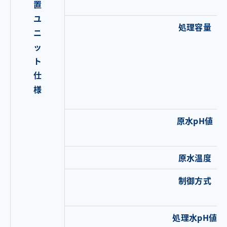
置
ユ
処理容量
ニ
ッ
ト
仕
様
原水pH値
原水温度
制御方式
処理水pH値