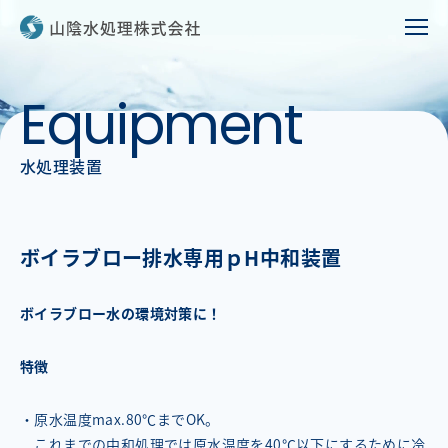
E
q
u
i
p
m
e
n
t
水処理装置
ボイラブロー排水専用ｐH中和装置
ボイラブロー水の環境対策に！
特徴
・原水温度max.80℃までOK。
これまでの中和処理では原水温度を40℃以下にするために冷